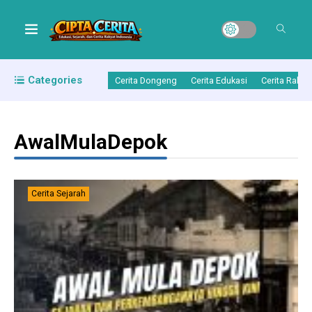
Categories
Cerita Dongeng
Cerita Edukasi
Cerita Rakya
AwalMulaDepok
Cerita Sejarah