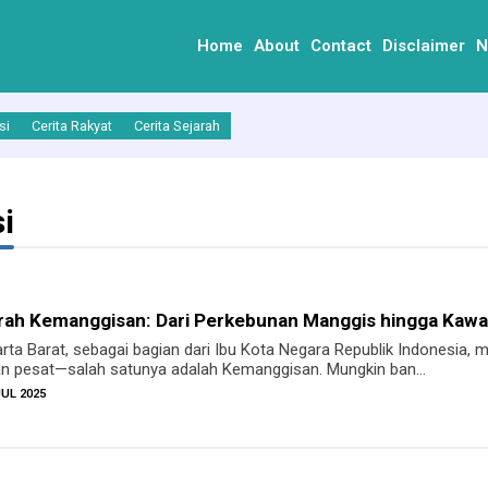
Home
About
Contact
Disclaimer
N
si
Cerita Rakyat
Cerita Sejarah
i
rah Kemanggisan: Dari Perkebunan Manggis hingga Kaw
ta Barat, sebagai bagian dari Ibu Kota Negara Republik Indonesia, m
 pesat—salah satunya adalah Kemanggisan. Mungkin ban...
JUL 2025