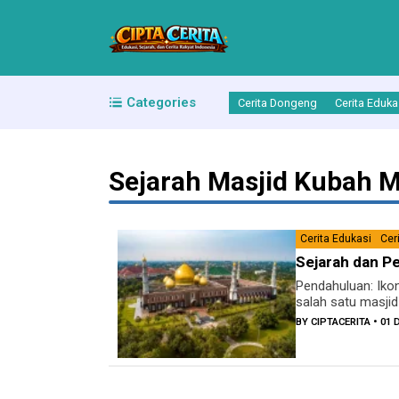
Categories
Cerita Dongeng
Cerita Eduka
Sejarah Masjid Kubah 
Cerita Edukasi
Cer
Sejarah dan Pe
Pendahuluan: Ikon
salah satu masjid
BY
CIPTACERITA
• 01 