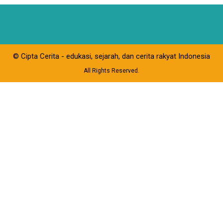
© Cipta Cerita - edukasi, sejarah, dan cerita rakyat Indonesia
All Rights Reserved.