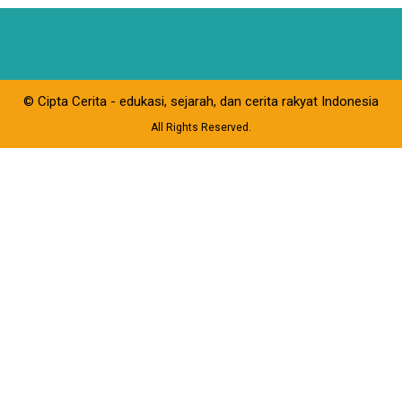
© Cipta Cerita - edukasi, sejarah, dan cerita rakyat Indonesia
All Rights Reserved.