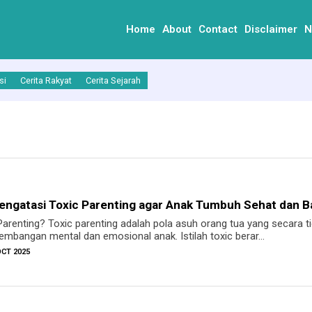
Home
About
Contact
Disclaimer
N
si
Cerita Rakyat
Cerita Sejarah
Mengatasi Toxic Parenting agar Anak Tumbuh Sehat dan B
Parenting? Toxic parenting adalah pola asuh orang tua yang secara
embangan mental dan emosional anak. Istilah toxic berar...
OCT 2025