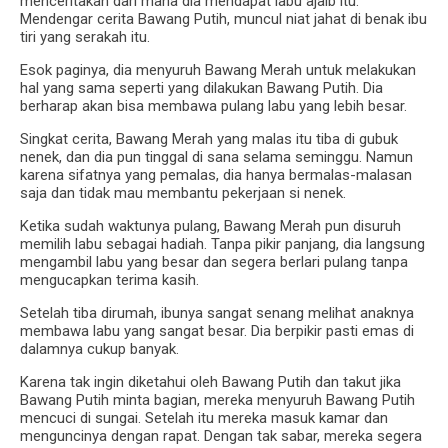
menceritakan dari mana dia mendapat labu ajaib itu.
Mendengar cerita Bawang Putih, muncul niat jahat di benak ibu
tiri yang serakah itu.
Esok paginya, dia menyuruh Bawang Merah untuk melakukan
hal yang sama seperti yang dilakukan Bawang Putih. Dia
berharap akan bisa membawa pulang labu yang lebih besar.
Singkat cerita, Bawang Merah yang malas itu tiba di gubuk
nenek, dan dia pun tinggal di sana selama seminggu. Namun
karena sifatnya yang pemalas, dia hanya bermalas-malasan
saja dan tidak mau membantu pekerjaan si nenek.
Ketika sudah waktunya pulang, Bawang Merah pun disuruh
memilih labu sebagai hadiah. Tanpa pikir panjang, dia langsung
mengambil labu yang besar dan segera berlari pulang tanpa
mengucapkan terima kasih.
Setelah tiba dirumah, ibunya sangat senang melihat anaknya
membawa labu yang sangat besar. Dia berpikir pasti emas di
dalamnya cukup banyak.
Karena tak ingin diketahui oleh Bawang Putih dan takut jika
Bawang Putih minta bagian, mereka menyuruh Bawang Putih
mencuci di sungai. Setelah itu mereka masuk kamar dan
menguncinya dengan rapat. Dengan tak sabar, mereka segera