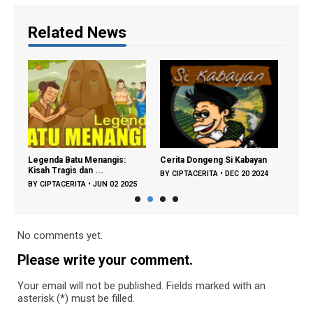
Related News
h:
Legenda Batu Menangis:
Cerita Dongeng Si Kabayan
Ceri
Kisah Tragis dan ...
Kund
BY
CIPTACERITA
•
DEC 20 2024
25
BY
CIPTACERITA
•
JUN 02 2025
BY
CI
No comments yet.
Please write your comment.
Your email will not be published. Fields marked with an
asterisk (*) must be filled.